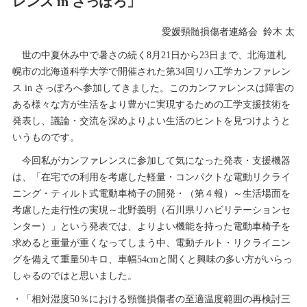
レンス in さっぽろ」
愛媛頸髄損傷者連絡会 鈴木 太
世の中夏休み中で暑さの続く8月21日から23日まで、北海道札
幌市の北海道科学大学で開催された第34回リハ工学カンファレン
ス in さっぽろへ参加してきました。このカンファレンスは障害の
ある様々な方が生活をより豊かに実現するための工学支援技術を
発表し、議論・交流を深めよりよい生活のヒントを見つけようと
いうものです。
今回私がカンファレンスに参加して気になった発表・支援機器
は、「在宅での利用を考慮した軽量・コンパクトな電動リクライ
ニング・ティルト式電動車椅子の開発・（第４報）～生活場面を
考慮した走行性の実現～北野義明（石川県リハビリテーションセ
ンター）」という発表では、よりよい機能を持った電動車椅子を
求めると重量が重くなってしまう中、電動チルト・リクライニン
グを備えて重量50キロ、車幅54cmと聞くと興味の多い方がいらっ
しゃるのではと思いました。
・「相対湿度50％における頸髄損傷者の至適温度範囲の再検討三