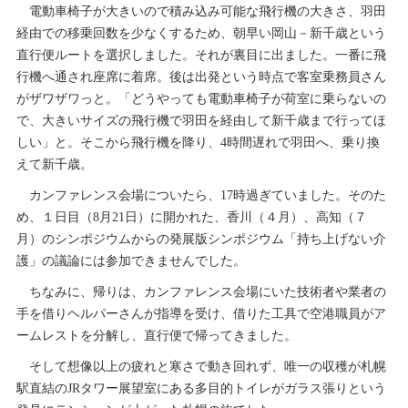
電動車椅子が大きいので積み込み可能な飛行機の大きさ、羽田
経由での移乗回数を少なくするため、朝早い岡山－新千歳という
直行便ルートを選択しました。それが裏目に出ました。一番に飛
行機へ通され座席に着席。後は出発という時点で客室乗務員さん
がザワザワっと。「どうやっても電動車椅子が荷室に乗らないの
で、大きいサイズの飛行機で羽田を経由して新千歳まで行ってほ
しい」と。そこから飛行機を降り、4時間遅れで羽田へ、乗り換
えて新千歳。
カンファレンス会場についたら、17時過ぎていました。そのた
め、１日目（8月21日）に開かれた、香川（４月）、高知（７
月）のシンポジウムからの発展版シンポジウム「持ち上げない介
護」の議論には参加できませんでした。
ちなみに、帰りは、カンファレンス会場にいた技術者や業者の
手を借りヘルパーさんが指導を受け、借りた工具で空港職員がア
ームレストを分解し、直行便で帰ってきました。
そして想像以上の疲れと寒さで動き回れず、唯一の収穫が札幌
駅直結のJRタワー展望室にある多目的トイレがガラス張りという