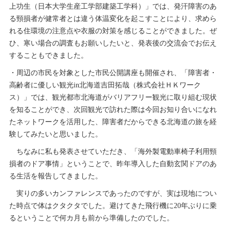
上功生（日本大学生産工学部建築工学科）」では、発汗障害のあ
る頸損者が健常者とは違う体温変化を起こすことにより、求めら
れる住環境の注意点や衣服の対策を感じることができました。ぜ
ひ、寒い場合の調査もお願いしたいと、発表後の交流会でお伝え
することもできました。
・周辺の市民を対象とした市民公開講座も開催され、「障害者・
高齢者に優しい観光in北海道吉田拓哉（株式会社ＨＫワーク
ス）」では、観光都市北海道がバリアフリー観光に取り組む現状
を知ることができ、次回観光で訪れた際は今回お知り合いになれ
たネットワークを活用した、障害者だからできる北海道の旅を経
験してみたいと思いました。
ちなみに私も発表させていただき、「海外製電動車椅子利用頸
損者のドア事情」ということで、昨年導入した自動玄関ドアのあ
る生活を報告してきました。
実りの多いカンファレンスであったのですが、実は現地につい
た時点で体はクタクタでした。避けてきた飛行機に20年ぶりに乗
るということで何カ月も前から準備したのでした。