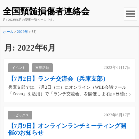
全国頸髄損傷者連絡会
月:
2022年6月
の記事一覧ページです。
ホーム
>
2022年
>
6月
月:
2022年6月
2022年6月17日
イベント
支部活動
【7月2日】ランチ交流会（兵庫支部）
兵庫支部では、7月2日（土）にオンライン（WEB会議ツール
「Zoom」を活用）で「ランチ交流会」を開催します。 日時：
続きを読む
2022年7月2日（土） 12：30～13：30 オンライン開催 ☆こ
の企画はまったりとした時間を楽しみながら交流することを目
的としています。 いかがお過ごしでし […]
2022年6月17日
トピックス
【7月9日】オンラインランチミーティング開
催のお知らせ