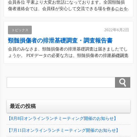
会員各位 平素より大変お世話になっております。全国頸髄損
傷者連絡会では、会員様が安心して交流できる場を作ることを
続きを読む
目的として「オンラインランチミーティング」を開催していま
す。 普段接することのない他支部の会員と話したり、自分の
知りたい情報を入手する機会です。なによりも気軽にコミュニ
2022年6月2日
トピックス
[…]
頸髄損傷者の排泄基礎調査・調査報告書
会員のみなさま、頸髄損傷者の排泄基礎調査は届きましたでし
ょうか。 PDFデータの必要な方は、頸髄損傷者の排泄基礎調査
続きを読む
ページからダウンロードして下さい。https://k-son.net/haisetsu/
最近の投稿
【8月8日オンラインランチミーティング開催のお知らせ】
【7月11日オンラインランチミーティング開催のお知らせ】