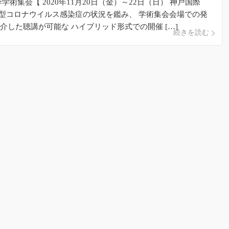
術集会【 2020年11月20日（金）～22日（日） 神戸国際
新型コロナウイルス感染症の状況を鑑み、 学術集会会場での発
介した聴講が可能な ハイブリッド形式での開催 […]
続きを読む