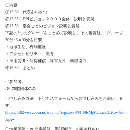
〇内容
①13:30 代表あいさつ
②13:35 DPIビジョン２０３０全体 説明と質疑
③13:50 部会ごとのビジョン説明と質疑
下記の3つのグループをまとめて説明し、その後質疑。1グループ
30分×3＝90分を目安
・地域生活、権利擁護
・アクセシビリティ、教育
・雇用労働・所得補償、障害女性、国際協力
④16:30 まとめ
〇参加者
DPI加盟団体のみ
〇申し込み方法 下記申込フォームからお申し込みをお願いしま
す。
https://us02web.zoom.us/webinar/register/WN_NRMjMQLmQh2Cw4rkI-
AjAw
〇情報保障：PC文字通訳、手話通訳、点字資料あり