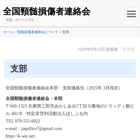
全国頸髄損傷者連絡会
「支部」のページです。
ホーム
>
頸髄損傷者連絡会について
>
支部
2020年8月25日
投稿者：
管理者
支部
全国頸髄損傷者連絡会本部・支部連絡先（2025年 3月現在）
全国頸髄損傷者連絡会・本部
〒669-1323 兵庫県三田市あかしあ台5丁目32番地の1 ウッディ殿ビ
ル 402-B 特定非営利活動法人ぽしぶる内
TEL 079-555-6022
e-mail：jaqoffice7@gmail.com
https://k-son.net/