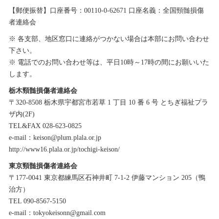
【郵便振替】口座番号：00110-0-62671 口座名義：全国頸髄損傷
者連絡会
※ 各支部、地区窓口に連絡がつかない場合は本部にお問い合わせ
下さい。
※ 電話でのお問い合わせ等は、平日10時～17時の間にお願いいた
します。
栃木頸髄損傷者連絡会
〒320-8508 栃木県宇都宮市若草 1 丁目 10 番 6 号 とちぎ福祉プラ
ザ内(2F)
TEL&FAX 028-623-0825
e-mail：keison@plum.plala.or.jp
http://www16.plala.or.jp/tochigi-keison/
東京頸髄損傷者連絡会
〒177-0041 東京都練馬区石神井町 7-1-2 伊藤マンション 205（鴨
治方）
TEL 090-8567-5150
e-mail：tokyokeisonn@gmail.com