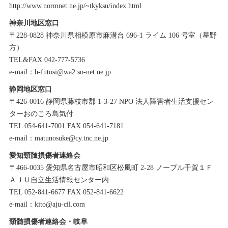
http://www.normnet.ne.jp/~tkyksn/index.html
神奈川地区窓口
〒228-0828 神奈川県相模原市麻溝台 696-1 ライム 106 号室（星野
方）
TEL&FAX 042-777-5736
e-mail：h-futosi@wa2.so-net.ne.jp
静岡地区窓口
〒426-0016 静岡県藤枝市郡 1-3-27 NPO 法人障害者生活支援セン
ターおのころ島気付
TEL 054-641-7001 FAX 054-641-7181
e-mail：matunosuke@cy.tnc.ne.jp
愛知頸髄損傷者連絡会
〒466-0035 愛知県名古屋市昭和区松風町 2-28 ノーブル千賀１Ｆ
ＡＪＵ自立生活情報センター内
TEL 052-841-6677 FAX 052-841-6622
e-mail：kito@aju-cil.com
頸髄損傷者連絡会・岐阜