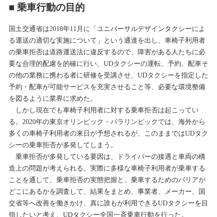
■ 乗車行動の目的
国土交通省は2018年11月に「ユニバーサルデザインタクシーによ
る運送の適切な実施について」という通達を出し、車椅子利用者
の乗車拒否は道路運送法に違反するので、障害がある人たちに必
要な合理的配慮を的確に行い、UDタクシーの運転、予約、配車そ
の他の業務に携わる者に研修を受講させ、UDタクシーを指定した
予約・配車が可能サービスを充実させること等、必要な環境整備
を図るように業界に求めた。
しかし現在でも車椅子利用者に対する乗車拒否は起こってい
る。2020年の東京オリンピック・パラリンピックでは、海外から
多くの車椅子利用者の来日が予想されるが、このままではUDタク
シーの乗車拒否が多発してしまう。
乗車拒否が多発している要因は、ドライバーの接遇と車両の構
造上の問題が考えられる。実際に多様な車椅子利用者が乗車する
ことを通して、乗車拒否の実態把握と、乗車するためのバリアが
どこにあるかを調査して、結果をまとめ、事業者、メーカー、国
交省等へ改善を働きかけ、真に誰もが利用できるUDタクシーを目
指したいと考え、UDタクシー全国一斉乗車行動を行った。