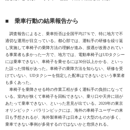
■ 乗車行動の結果報告から
調査報告によると、乗車拒否は全国平均27％で、特に地方で不
適切な運用が目立っている。都心部では、運転手の研修を繰り返
し実施して車椅子の乗降方法の理解が進み、接遇が改善されてい
る事業者も多かった一方で、地方では、電動車椅子はUDタクシー
には乗車できない、車椅子を乗せるには30分以上かかる、といっ
た誤った情報があった。車椅子の乗降方法を知らない、研修を受
けていない、UDタクシーを指定した配車はできないという事業者
も多くあった。
車椅子を乗降させる時の作業工程が多く運転手の負担になって
いる。室内が狭くて車椅子を回転できない、乗り口や天井に頭が
あたって乗車できない、といった意見が出ている。2020年の東京
オリンピック・パラリンピックには、海外の車椅子ユーザーの来
日も予想されるが、海外製車椅子は日本より大型のものが多く、
乗車できない事例が多発するのではないかと危惧される。