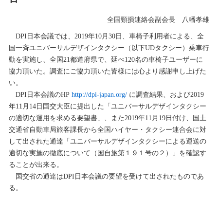
全国頸損連絡会副会長 八幡孝雄
DPI日本会議では、2019年10月30日、車椅子利用者による、全
国一斉ユニバーサルデザインタクシー（以下UDタクシー）乗車行
動を実施し、全国21都道府県で、延べ120名の車椅子ユーザーに
協力頂いた。調査にご協力頂いた皆様には心より感謝申し上げた
い。
DPI日本会議のHP
http://dpi-japan.org/
に調査結果、および2019
年11月14日国交大臣に提出した「ユニバーサルデザインタクシー
の適切な運用を求める要望書」、また2019年11月19日付け、国土
交通省自動車局旅客課長から全国ハイヤー・タクシー連合会に対
して出された通達「ユニバーサルデザインタクシーによる運送の
適切な実施の徹底について（国自旅第１９１号の２）」を確認す
ることが出来る。
国交省の通達はDPI日本会議の要望を受けて出されたものであ
る。